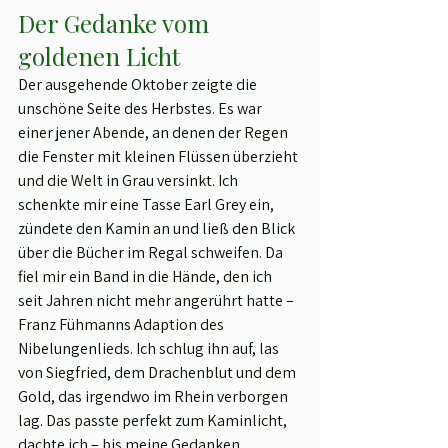
Der Gedanke vom 
goldenen Licht
Der ausgehende Oktober zeigte die 
unschöne Seite des Herbstes. Es war 
einer jener Abende, an denen der Regen 
die Fenster mit kleinen Flüssen überzieht 
und die Welt in Grau versinkt. Ich 
schenkte mir eine Tasse Earl Grey ein, 
zündete den Kamin an und ließ den Blick 
über die Bücher im Regal schweifen. Da 
fiel mir ein Band in die Hände, den ich 
seit Jahren nicht mehr angerührt hatte – 
Franz Fühmanns Adaption des 
Nibelungenlieds. Ich schlug ihn auf, las 
von Siegfried, dem Drachenblut und dem 
Gold, das irgendwo im Rhein verborgen 
lag. Das passte perfekt zum Kaminlicht, 
dachte ich – bis meine Gedanken 