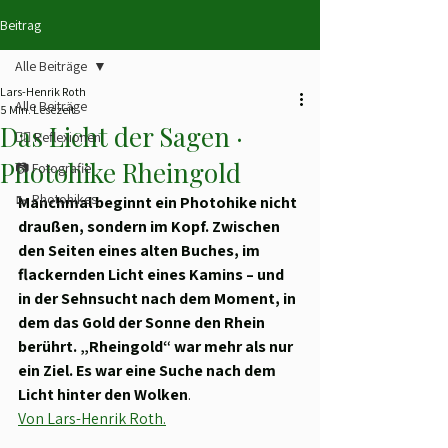
Beitrag
Alle Beiträge
Lars-Henrik Roth
Alle Beiträge
5 Min. Lesezeit
Das Licht der Sagen ·
✍🏻 Reflexionen
Photohike Rheingold
📷 Fotografie
🥾 Photohikes
Manchmal beginnt ein Photohike nicht 
draußen, sondern im Kopf. Zwischen 
den Seiten eines alten Buches, im 
flackernden Licht eines Kamins – und 
in der Sehnsucht nach dem Moment, in 
dem das Gold der Sonne den Rhein 
berührt. „Rheingold“ war mehr als nur 
ein Ziel. Es war eine Suche nach dem 
Licht hinter den Wolken
. 
Von Lars-Henrik Roth.