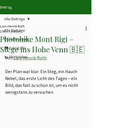
Beitrag
Alle Beiträge
Lars-Henrik Roth
Alle Beiträge
2 Min. Lesezeit
Photohike Mont Rigi –
✍🏻 Reflexionen
Stege ins Hohe Venn 🇧🇪
📷 Fotografie
🥾 Photohikes
Von 
Lars-Henrik Roth
Der Plan war klar: Ein Steg, ein Hauch 
Nebel, das erste Licht des Tages – ein 
Bild, das fast zu schön ist, um es nicht 
wenigstens zu versuchen.