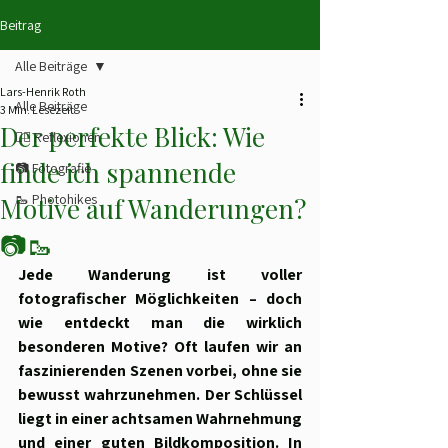
Beitrag
Alle Beiträge
Lars-Henrik Roth
Alle Beiträge
3 Min. Lesezeit
Der perfekte Blick: Wie
✍🏻 Reflexionen
finde ich spannende
📷 Fotografie
🥾 Photohikes
Motive auf Wanderungen?
📷🥾
Jede Wanderung ist voller 
fotografischer Möglichkeiten – doch 
wie entdeckt man die wirklich 
besonderen Motive? Oft laufen wir an 
faszinierenden Szenen vorbei, ohne sie 
bewusst wahrzunehmen. Der Schlüssel 
liegt in einer achtsamen Wahrnehmung 
und einer guten Bildkomposition. In 