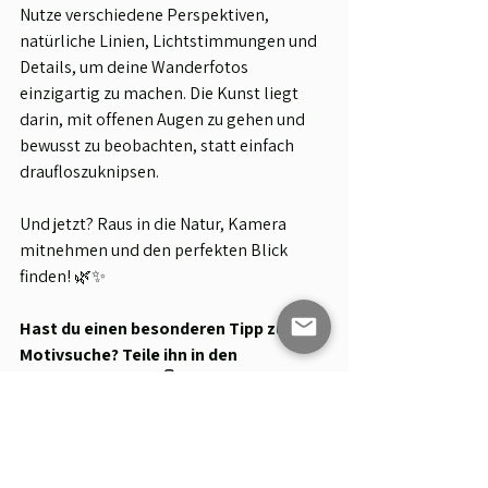
Nutze verschiedene Perspektiven, 
natürliche Linien, Lichtstimmungen und 
Details, um deine Wanderfotos 
einzigartig zu machen. Die Kunst liegt 
darin, mit offenen Augen zu gehen und 
bewusst zu beobachten, statt einfach 
draufloszuknipsen.
Und jetzt? Raus in die Natur, Kamera 
mitnehmen und den perfekten Blick 
finden! 🌿✨
Hast du einen besonderen Tipp zur 
Motivsuche? Teile ihn in den 
Kommentaren!
 😊👇
Die mit einem Sternchen (*
) gekennzeichneten Links 
sind sogenannte Affiliate-Links. Wenn du über einen 