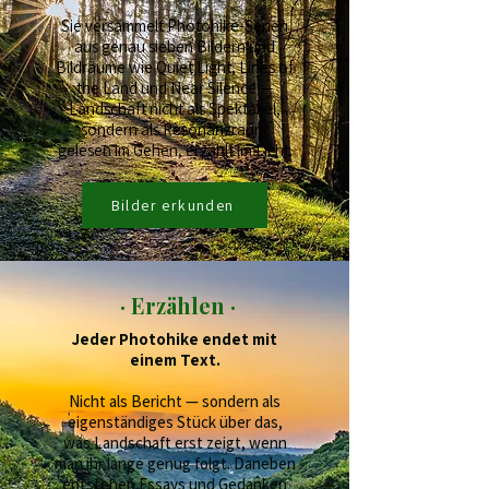
Sie versammelt Photohike-Serien
aus genau sieben Bildern und
Bildräume wie Quiet Light, Lines of
the Land und Near Silence —
Landschaft nicht als Spektakel,
sondern als Resonanzraum:
gelesen im Gehen, erzählt im Licht.
Bilder erkunden
· Erzählen ·
Jeder Photohike endet mit
einem Text.
Nicht als Bericht — sondern als
eigenständiges Stück über das,
was Landschaft erst zeigt, wenn
man ihr lange genug folgt. Daneben
entstehen Essays und Gedanken