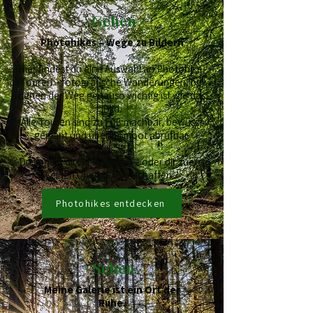
· Gehen ·
Photohikes – Wege zu Bildern
Hier findest du eine Auswahl an Photohike-
Touren – fotografische Wanderungen, bei
denen der Weg genauso wichtig ist wie das
Bild.
Alle Touren sind zu Fuß machbar, bewusst
geplant und über Komoot abrufbar.
Du kannst direkt losgehen – oder dir zuerst
einen Überblick verschaffen.
Photohikes entdecken
· Sehen ·
Meine Galerie ist ein Ort der
Ruhe.