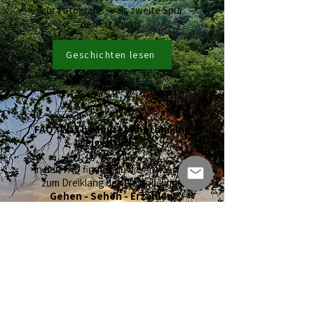
zur Fotografie — als zweite Spur
des Erzählens.
Geschichten lesen
FAQ · Was bedeutet Photohiking
eigentlich?
In den FAQ findest du die Antworten
zum Dreiklang des Photohikings:
Gehen - Sehen - Erzählen
.
Außerdem geht es um Haltung,
Planung, Ausrüstung und darum,
wie aus Landschaft eine bewusste
Form der Wanderfotografie wird.
Photohiking verstehen