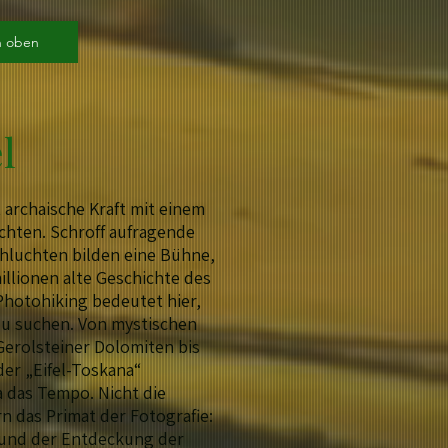
h oben
l
t archaische Kraft mit einem
chten. Schroff aufragende
chluchten bilden eine Bühne,
millionen alte Geschichte des
Photohiking bedeutet hier,
zu suchen. Von mystischen
erolsteiner Dolomiten bis
er „Eifel-Toskana“
a das Tempo. Nicht die
rn das Primat der Fotografie:
 und der Entdeckung der