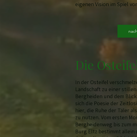
eigenen Vision im Spiel von
nac
Die Osteife
In der Osteifel verschmel
Landschaft zu einer stille
Bergheiden und dem Blick 
sich die Poesie der Zeitlo
hier, die Ruhe der Täler a
zu nutzen. Vom ersten Mo
Bergheidenweg bis zum m
Burg Eltz bestimmt allein