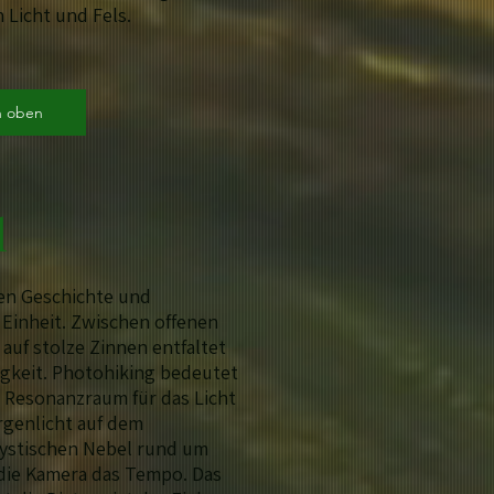
 Licht und Fels.
h oben
l
zen Geschichte und
n Einheit. Zwischen offenen
auf stolze Zinnen entfaltet
sigkeit. Photohiking bedeutet
ls Resonanzraum für das Licht
rgenlicht auf dem
ystischen Nebel rund um
 die Kamera das Tempo. Das