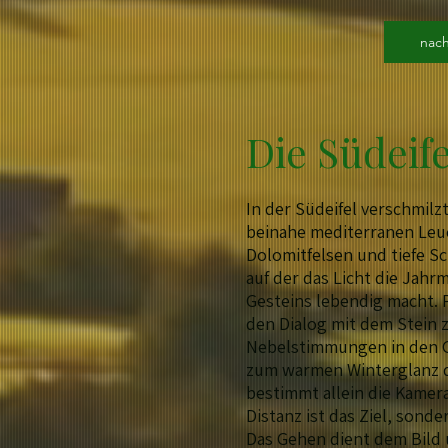
nac
Die Südeife
In der Südeifel verschmilz
beinahe mediterranen Leu
Dolomitfelsen und tiefe S
auf der das Licht die Jahr
Gesteins lebendig macht. 
den Dialog mit dem Stein 
Nebelstimmungen in den G
zum warmen Winterglanz d
bestimmt allein die Kamer
Distanz ist das Ziel, sonde
Das Gehen dient dem Bild