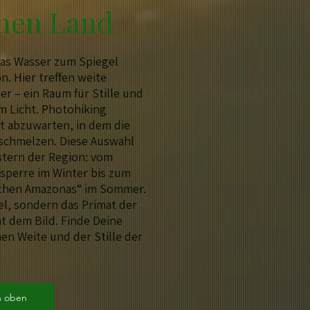
chen Land
das Wasser zum Spiegel
n. Hier treffen weite
er – ein Raum für Stille und
m Licht. Photohiking
t abzuwarten, in dem die
schmelzen. Diese Auswahl
stern der Region: vom
lsperre im Winter bis zum
schen Amazonas“ im Sommer.
iel, sondern das Primat der
t dem Bild. Finde Deine
nen Weite und der Stille der
h oben