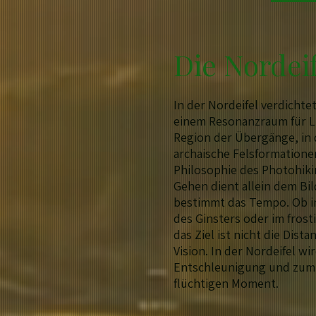
Die Nordeif
In der Nordeifel verdichtet
einem Resonanzraum für Lic
Region der Übergänge, in 
archaische Felsformationen 
Philosophie des Photohiki
Gehen dient allein dem B
bestimmt das Tempo. Ob i
des Ginsters oder im fros
das Ziel ist nicht die Dist
Vision. In der Nordeifel w
Entschleunigung und zum
flüchtigen Moment.