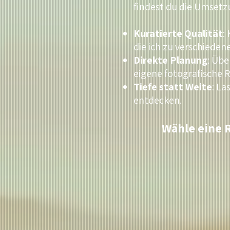
findest du die Umsetz
Kuratierte Qualität
:
die ich zu verschiede
Direkte Planung
: Übe
eigene fotografische R
Tiefe statt Weite
: La
entdecken.
Wähle eine 