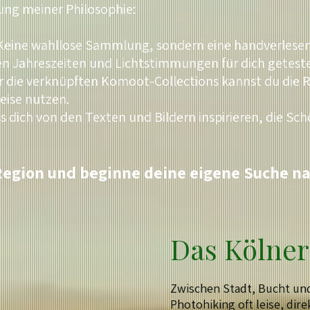
ung meiner Philosophie:
 Keine wahllose Sammlung, sondern eine handverlese
nen Jahreszeiten und Lichtstimmungen für dich getest
r die verknüpften Komoot-Collections kannst du die R
eise nutzen.
ss dich von den Texten und Bildern inspirieren, die S
Region und beginne deine eigene Suche na
Das Kölne
Zwischen Stadt, Bucht un
Photohiking oft leise, dire