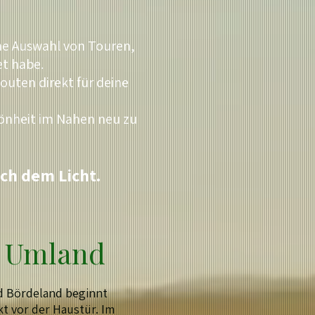
ne Auswahl von Touren,
et habe.
outen direkt für deine
chönheit im Nahen neu zu
ch dem Licht.
r Umland
d Bördeland beginnt
kt vor der Haustür. Im