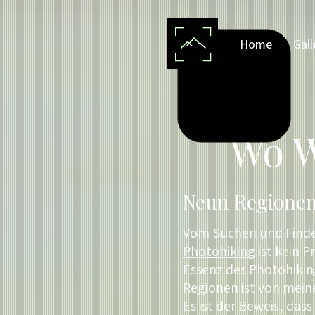
Home
Gall
Wo W
Neun Regionen
Vom Suchen und Finde
Photohiking
ist kein P
Essenz des Photohikin
Regionen ist von mei
Es ist der Beweis, dass