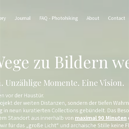
ery
Journal
FAQ - Photohiking
About
Contact
ege zu Bildern w
. Unzählige Momente. Eine Vision.
n vor der Haustür.
rojekt der weiten Distanzen, sondern der tiefen Wahrn
g in neun kuratierten Collections gebündelt. Das Beso
nem Standort aus innerhalb von
maximal 90 Minuten
 wir für das „große Licht“ und archaische Stille keine 