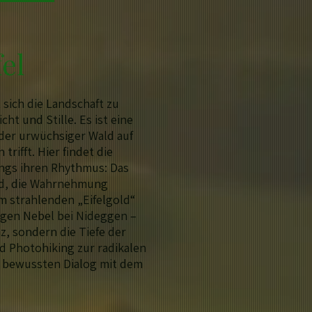
el
 sich die Landschaft zu
ht und Stille. Es ist eine
der urwüchsiger Wald auf
trifft. Hier findet die
ngs ihren Rhythmus: Das
ild, die Wahrnehmung
m strahlenden „Eifelgold“
tigen Nebel bei Nideggen –
anz, sondern die Tiefe der
ird Photohiking zur radikalen
 bewussten Dialog mit dem