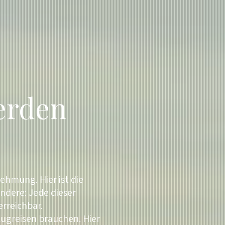
erden
ehmung. Hier ist die
ndere: Jede dieser
erreichbar.
Flugreisen brauchen. Hier