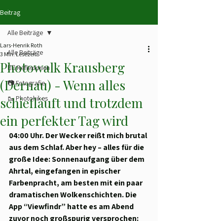
Beitrag
Alle Beiträge
Lars-Henrik Roth
Alle Beiträge
3 Min. Lesezeit
Photowalk Krausberg
✍🏻 Reflexionen
(Dernau) - Wenn alles
📷 Fotografie
🥾 Photohikes
schiefläuft und trotzdem
ein perfekter Tag wird
04:00 Uhr. Der Wecker reißt mich brutal 
aus dem Schlaf. Aber hey – alles für die 
große Idee: Sonnenaufgang über dem 
Ahrtal, eingefangen in epischer 
Farbenpracht, am besten mit ein paar 
dramatischen Wolkenschichten. Die 
App “Viewfindr” hatte es am Abend 
zuvor noch großspurig versprochen: 