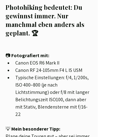
Photohiking bedeutet: Du 
gewinnst immer. Nur 
manchmal eben anders als 
geplant. 🏆
📷 
Fotografiert mit:
Canon EOS R6 Mark II
Canon RF 24-105mm F4 L IS USM
Typische Einstellungen: f/4, 1/200s, 
ISO 400–800 (je nach 
Lichtstimmung) oder f/8 mit langer 
Belichtungszeit ISO100, dann aber 
mit Stativ, Blendensterne mit f/16-
22
💡 
Mein besonderer Tipp:
Plane deine Touren gut – aber sei immer 