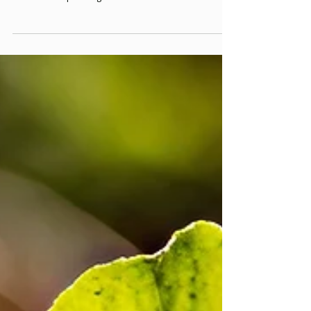
Wanderfotografie? Canon
EOS R7 vs. R6 Mark II im
echten Einsatz
Welche Kamera passt besser zur Wanderfotografie?
Lars vergleicht Canon R7 und R6 II im echten Einsatz –
mit klaren Empfehlungen.