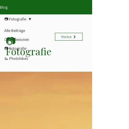
Blog
📷 Fotografie
Alle Beiträge
📷
Home
✍🏻 Reflexionen
Fotografie
📷 Fotografie
🥾 Photohikes